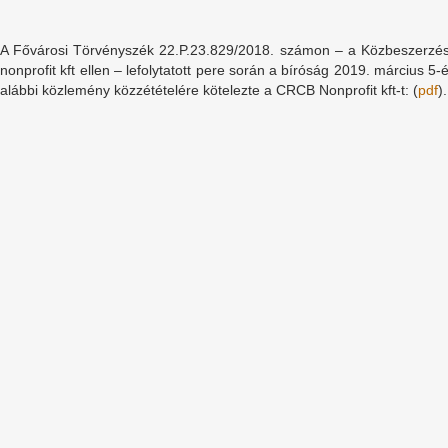
A Fővárosi Törvényszék 22.P.23.829/2018. számon – a Közbeszerzé
nonprofit kft ellen – lefolytatott pere során a bíróság 2019. március 5
alábbi közlemény közzétételére kötelezte a CRCB Nonprofit kft-t: (
pdf
).