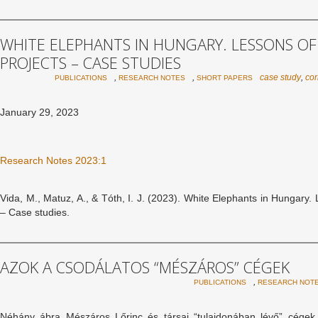
WHITE ELEPHANTS IN HUNGARY. LESSONS O
PROJECTS – CASE STUDIES
,
,
case study
,
cor
PUBLICATIONS
RESEARCH NOTES
SHORT PAPERS
January 29, 2023
Research Notes 2023:1
Vida, M., Matuz, A., & Tóth, I. J. (2023). White Elephants in Hungary
– Case studies.
AZOK A CSODÁLATOS “MÉSZÁROS” CÉGEK
,
PUBLICATIONS
RESEARCH NOT
Néhány ábra Mészáros Lőrinc és társai “tulajdonában lévő” cégek s