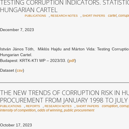
TESTING CORRUPTION INDICATORS. STATISTIC
HUNGARIAN CARTEL
,
,
cartel
,
corrupt
PUBLICATIONS
RESEARCH NOTES
SHORT PAPERS
December 7, 2023
István János Tóth, Miklós Hajdu and Márton Vida: Testing Corruption I
Hungarian Cartel.
Budapest: KRTK-KTI WP – 2023/33. (
pdf
)
Dataset (
csv
)
THE NEW TRENDS OF CORRUPTION RISK IN H
PROCUREMENT FROM JANUARY 1998 TO JULY
,
,
,
corruption
,
corrup
PUBLICATIONS
REPORTS
RESEARCH NOTES
SHORT PAPERS
intensity of competition
,
odds of winning
,
public procurement
October 17, 2023