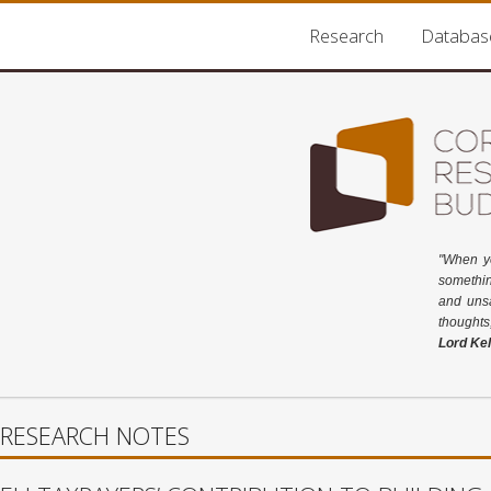
Research
Databas
"When y
somethin
and unsa
thoughts
Lord Kel
RESEARCH NOTES