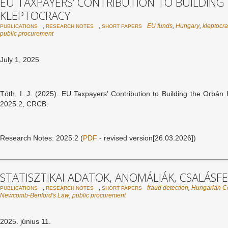
EU TAXPAYERS’ CONTRIBUTION TO BUILDING
KLEPTOCRACY
,
,
EU funds
,
Hungary
,
kleptocr
PUBLICATIONS
RESEARCH NOTES
SHORT PAPERS
public procurement
July 1, 2025
Tóth, I. J. (2025). EU Taxpayers’ Contribution to Building the Orbá
2025:2, CRCB.
Research Notes: 2025:2 (
PDF
- revised version[26.03.2026])
STATISZTIKAI ADATOK, ANOMÁLIÁK, CSALÁSF
,
,
fraud detection
,
Hungarian Cen
PUBLICATIONS
RESEARCH NOTES
SHORT PAPERS
Newcomb-Benford's Law
,
public procurement
2025. június 11.