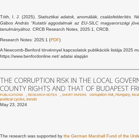
Tóth, I. J. (2025).
Statisztikai adatok, anomáliák, csalásfelderítés.
Né
Gábos András “Kutatói aggodalmak az EU-SILC magyarországi jöve
tanulmányához.
CRCB Research Notes, 2025:1, CRCB.
Research Notes: 2025:1 (
PDF
)
A Newcomb-Benford törvénnyel kapcsolatok publikációk listája 2025 má
https://www.benfordonline.net/ adatai alapján
THE CORRUPTION RISK IN THE LOCAL GOVER
COUNTY RIGHTS AND THAT OF BUDAPEST FR
,
,
corruption risk
,
Hungary
,
loc
PUBLICATIONS
RESEARCH NOTES
SHORT PAPERS
political cycles
,
trends
May 23, 2024
The research was supported by
the German Marshall Fund of the Unit