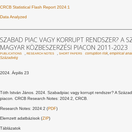
CRCB Statistical Flash Report 2024:1
Data Analyzed
SZABAD PIAC VAGY KORRUPT RENDSZER? A 
MAGYAR KÖZBESZERZÉSI PIACON 2011-2023
,
,
corruption risk
,
empirical ana
PUBLICATIONS
RESEARCH NOTES
SHORT PAPERS
Századvég
2024. Árpilis 23
Tóth István János. 2024. Szabadpiac vagy korrupt rendszer? A Száza
piacon
.
CRCB Research Notes: 2024:2, CRCB.
Research Notes: 2024:2 (
PDF
)
Elemzett adatbázisok (
ZIP
)
Táblázatok