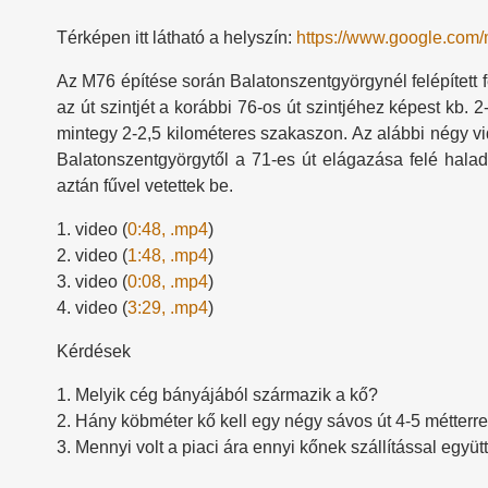
Térképen itt látható a helyszín:
https://www.google.co
Az M76 építése során Balatonszentgyörgynél felépített
az út szintjét a korábbi 76-os út szintjéhez képest kb. 
mintegy 2-2,5 kilométeres szakaszon. Az alábbi négy v
Balatonszentgyörgytől a 71-es út elágazása felé haladv
aztán fűvel vetettek be.
1. video (
0:48, .mp4
)
2. video (
1:48, .mp4
)
3. video (
0:08, .mp4
)
4. video (
3:29, .mp4
)
Kérdések
1. Melyik cég bányájából származik a kő?
2. Hány köbméter kő kell egy négy sávos út 4-5 métter
3. Mennyi volt a piaci ára ennyi kőnek szállítással együ