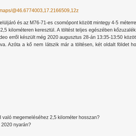
m/maps/@46.6774003,17.2166509,12z
 felüljáró és az M76-71-es csomópont között mintegy 4-5 méter
2-2,5 kilométeren keresztül. A töltést teljes egészében kőzuzalé
ideo erről készült még 2020 augusztus 28-án 13:35-13:50 közöt
a. Azóta a kő nem látszik már a töltésen, két oldalt földet ho
rel való megemeléséhez 2,5 kilométer hosszan?
tt 2020 nyarán?