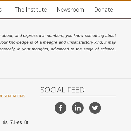
s
The Institute
Newsroom
Donate
about, and express it in numbers, you know something about
 your knowledge is of a meagre and unsatisfactory kind; it may
carcely, in your thoughts, advanced to the stage of science,
SOCIAL FEED
RESENTATIONS
6 és 71-es út