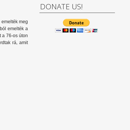
DONATE US!
re emelték meg
kból emelték a
t a 76-os úton
rdtak rá, amit