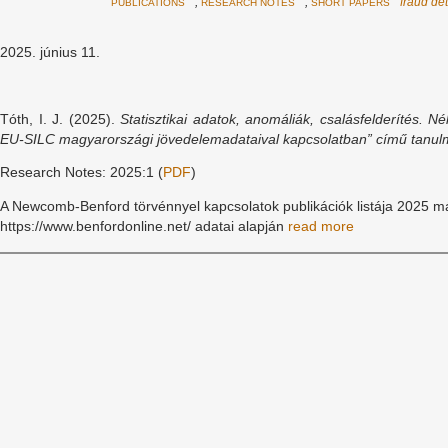
,
,
fraud de
PUBLICATIONS
RESEARCH NOTES
SHORT PAPERS
2025. június 11.
Tóth, I. J. (2025).
Statisztikai adatok, anomáliák, csalásfelderítés.
Né
EU-SILC magyarországi jövedelemadataival kapcsolatban” című tanu
Research Notes: 2025:1 (
PDF
)
A Newcomb-Benford törvénnyel kapcsolatok publikációk listája 2025 má
https://www.benfordonline.net/ adatai alapján
read more