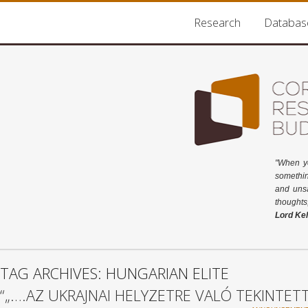
Research
Databas
"When y
somethin
and unsa
thoughts
Lord Kel
TAG ARCHIVES: HUNGARIAN ELITE
“„….AZ UKRAJNAI HELYZETRE VALÓ TEKINTET