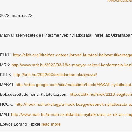
ANNOUNCEMEN
2022. március 22.
Magyar szervezetek és intézmények nyilatkozatai, hírei “az Ukrajná
ELKH:
http://elkh.org/hirek/az-eotvos-lorand-kutatasi-halozat-titkars
MRK:
http://www.mrk.hu/2022/03/18/a-magyar-rektori-konferencia-koz
KRTK:
http://krtk.hu/2022/03/szolidaritas-ukrajnaval/
MAKAT:
http://sites.google.com/site/makatinfo/hirek/MAKAT-nyilatkoz
Bölcsészettudományi Kutatóközpont:
http://abtk.hu/hirek/2118-segits
HÖOK:
http://hook.hu/hu/kulugy/a-hook-kozgyulesenek-nyilatkozata-
MAB:
http://www.mab.hu/a-mab-szolidaritasi-nyilatkozata-az-ukran-naq
Eötvös Loránd Fizikai
read more