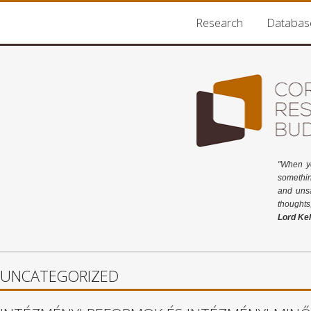
Research
Databas
"When y
somethin
and unsa
thoughts
Lord Kel
UNCATEGORIZED