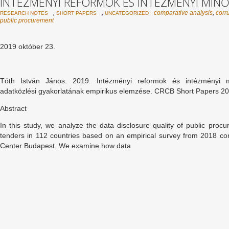
INTÉZMÉNYI REFORMOK ÉS INTÉZMÉNYI MIN
,
,
comparative analysis
,
corru
RESEARCH NOTES
SHORT PAPERS
UNCATEGORIZED
public procurement
2019 október 23.
Tóth István János. 2019. Intézményi reformok és intézményi 
adatközlési gyakorlatának empirikus elemzése. CRCB Short Papers 2
Abstract
In this study, we analyze the data disclosure quality of public procu
tenders in 112 countries based on an empirical survey from 2018 c
Center Budapest. We examine how data