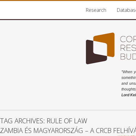
Research
Databas
"When y
somethin
and unsa
thoughts
Lord Kel
TAG ARCHIVES: RULE OF LAW
ZAMBIA ÉS MAGYARORSZÁG – A CRCB FELHÍ