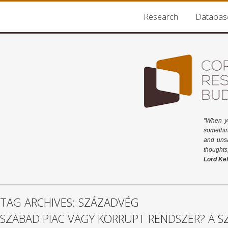
Research
Databas
"When y
somethin
and unsa
thoughts
Lord Kel
TAG ARCHIVES: SZÁZADVÉG
SZABAD PIAC VAGY KORRUPT RENDSZER? A 